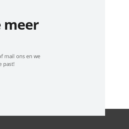
e meer
of mail ons en we
e past!