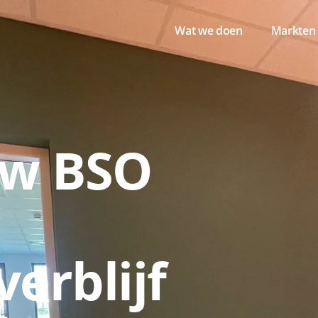
Wat we doen
Markten
w BSO
erblijf