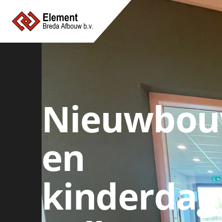
Nieuwbou
en
kinderdagv