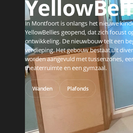
YellowBell
In Montfoort is onlangs het nieuwe kind
YellowBellies geopend, dat zich focust 
ontwikkeling. De nieuwbouw telt een be
verdieping. Het gebouw bestaat uit dive
worden aangevuld met tussenzones, een 
theaterruimte en een gymzaal.
Wanden
Plafonds