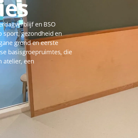
ies
erdagverblijf en BSO
op sport, gezondheid en
gane grond en eerste
rse basisgroepruimtes, die
atelier, een